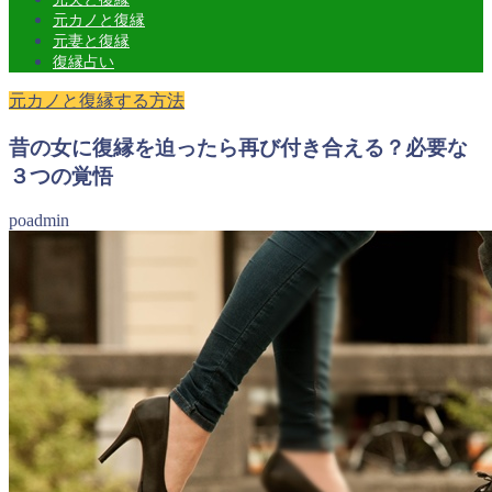
元カノと復縁
元妻と復縁
復縁占い
元カノと復縁する方法
昔の女に復縁を迫ったら再び付き合える？必要な
３つの覚悟
poadmin