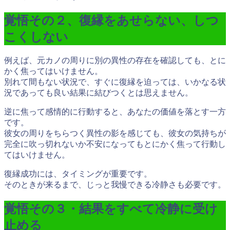
覚悟その２、復縁をあせらない、しつ
こくしない
例えば、元カノの周りに別の異性の存在を確認しても、とに
かく焦ってはいけません。
別れて間もない状況で、すぐに復縁を迫っては、いかなる状
況であっても良い結果に結びつくとは思えません。
逆に焦って感情的に行動すると、あなたの価値を落とす一方
です。
彼女の周りをちらつく異性の影を感じても、彼女の気持ちが
完全に吹っ切れないか不安になってもとにかく焦って行動し
てはいけません。
復縁成功には、タイミングが重要です。
そのときが来るまで、じっと我慢できる冷静さも必要です。
覚悟その３・結果をすべて冷静に受け
止める