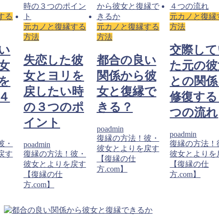
する
元カノと復縁
元カノと復縁する
元カノと復縁する
方法
方法
方法
い
交際して
失恋した彼
都合の良い
女
た元の彼
女とヨリを
関係から彼
を
との関係
戻したい時
女と復縁で
４
修復する
の３つのポ
きる？
つの流れ
イント
poadmin
poadmin
復縁の方法！彼・
彼・
復縁の方法！
poadmin
彼女とよりを戻す
戻す
復縁の方法！彼・
彼女とよりを
【復縁の仕
彼女とよりを戻す
【復縁の仕
方.com】
【復縁の仕
方.com】
方.com】