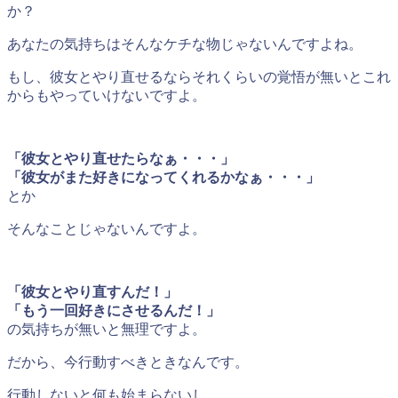
か？
あなたの気持ちはそんなケチな物じゃないんですよね。
もし、彼女とやり直せるならそれくらいの覚悟が無いとこれ
からもやっていけないですよ。
「彼女とやり直せたらなぁ・・・」
「彼女がまた好きになってくれるかなぁ・・・」
とか
そんなことじゃないんですよ。
「彼女とやり直すんだ！」
「もう一回好きにさせるんだ！」
の気持ちが無いと無理ですよ。
だから、今行動すべきときなんです。
行動しないと何も始まらないし、