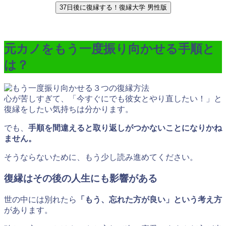
37日後に復縁する！復縁大学 男性版
元カノをもう一度振り向かせる手順と
は？
心が苦しすぎて、「今すぐにでも彼女とやり直したい！」と
復縁をしたい気持ちは分かります。
でも、
手順を間違えると取り返しがつかないことになりかね
ません。
そうならないために、もう少し読み進めてください。
復縁はその後の人生にも影響がある
世の中には別れたら
「もう、忘れた方が良い」という考え方
があります。