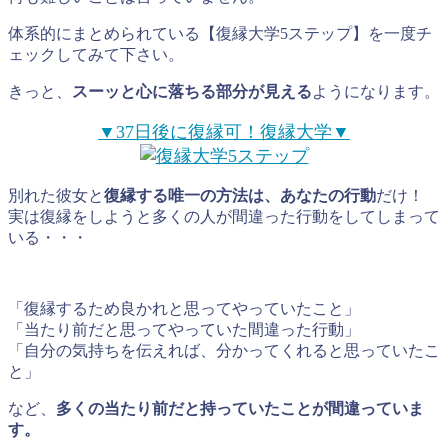
体系的にまとめられている【復縁大学5ステップ】を一度チ
ェックしてみて下さい。
きっと、
スーッと心に落ちる部分が見える
ようになります。
▼37日後に復縁可！復縁大学▼
別れた彼女と
復縁する唯一の方法は、あなたの行動
だけ！
実は復縁をしようと多くの人が間違った行動をしてしまって
いる・・・
「復縁するため良かれと思ってやっていたこと」
「当たり前だと思ってやっていた間違った行動」
「自分の気持ちを伝えれば、分かってくれると思っていたこ
と」
など、
多くの当たり前だと持っていたことが間違っていま
す。