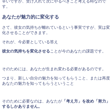
辛いですが、受け入れて次にやるべきこと考える時なので
す。
あなたが魅力的に変化する
さて、彼女の気持ちが離れているという事実ですが、実は変
化させることができます。
それが、今必要としている答え
彼女の気持ちを変化させる
ことが今のあなたの課題です。
そのためには、あなたが生まれ変わる必要があるのです。
つまり、新しい自分の魅力を知ってもらうこと、または再度
あなたの魅力を知ってもらうということ
そのために必要なのは、あなたが
「考え方」を改め「努力」
するしかありません。