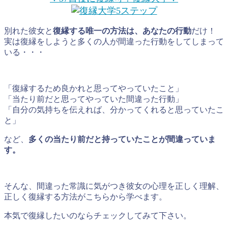
別れた彼女と
復縁する唯一の方法は、あなたの行動
だけ！
実は復縁をしようと多くの人が間違った行動をしてしまって
いる・・・
「復縁するため良かれと思ってやっていたこと」
「当たり前だと思ってやっていた間違った行動」
「自分の気持ちを伝えれば、分かってくれると思っていたこ
と」
など、
多くの当たり前だと持っていたことが間違っていま
す。
そんな、間違った常識に気がつき彼女の心理を正しく理解、
正しく復縁する方法がこちらから学べます。
本気で復縁したいのならチェックしてみて下さい。