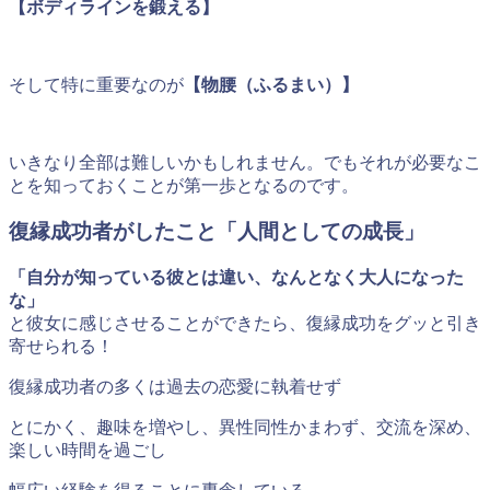
【ボディラインを鍛える】
そして特に重要なのが
【物腰（ふるまい）】
いきなり全部は難しいかもしれません。でもそれが必要なこ
とを知っておくことが第一歩となるのです。
復縁成功者がしたこと「人間としての成長」
「自分が知っている彼とは違い、なんとなく大人になった
な」
と彼女に感じさせることができたら、復縁成功をグッと引き
寄せられる！
復縁成功者の多くは過去の恋愛に執着せず
とにかく、趣味を増やし、異性同性かまわず、交流を深め、
楽しい時間を過ごし