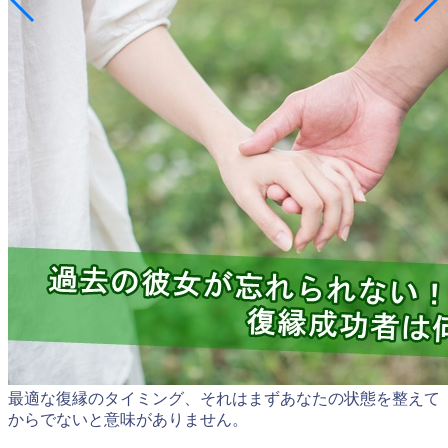
最適な復縁のタイミング、それはまずあなたの状態を整えて
からでないと意味がありません。