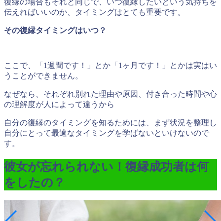
復縁の場合もそれと同じで、いつ復縁したいという気持ちを
伝えればいいのか、タイミングはとても重要です。
その復縁タイミングはいつ？
ここで、「1週間です！」とか「1ヶ月です！」とかは実はい
うことができません。
なぜなら、それぞれ別れた理由や原因、付き合った時間や心
の理解度が人によって違うから
自分の復縁のタイミングを知るためには、まず状況を整理し
自分にとって最適なタイミングを学ばないといけないので
す。
彼女が忘れられない！復縁成功者は何
をしたの？