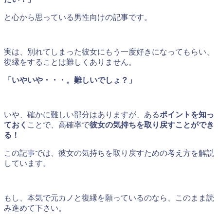
と心から思っている男性向けの記事です。
実は、別れてしまった彼女にもう一度好きになってもらい、
復縁をすることは難しくありません。
「いやいや・・・。難しいでしょ？」
いや、確かに難しい部分はありますが、ある
ポイントを知っ
ておく
ことで、高確率で
彼女の気持ちを取り戻すことができ
る！
この記事では、彼女の気持ちを取り戻すための考え方を解説
しています。
もし、本気で元カノと復縁を願っているのなら、このまま読
み進めて下さい。