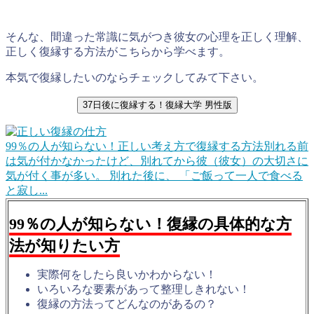
そんな、間違った常識に気がつき彼女の心理を正しく理解、
正しく復縁する方法がこちらから学べます。
本気で復縁したいのならチェックしてみて下さい。
37日後に復縁する！復縁大学 男性版
99％の人が知らない！正しい考え方で復縁する方法
別れる前
は気が付かなかったけど、別れてから彼（彼女）の大切さに
気が付く事が多い。 別れた後に、 「ご飯って一人で食べる
と寂し...
99％の人が知らない！復縁の具体的な方
法が知りたい方
実際何をしたら良いかわからない！
いろいろな要素があって整理しきれない！
復縁の方法ってどんなのがあるの？