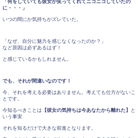
「何をしていても彼女が笑ってくれてニコニコしていたの
に・・・」
いつの間にか気持ちがズレていた。
「なぜ、自分に魅力を感じなくなったのか？」
など原因は必ずあるはず！
と感じているかもしれません。
でも、それが間違いなのです！
今、それを考える必要はありません。考えても仕方がないこ
とです。
今知るべきことは
【彼女の気持ちは今あなたから離れた】
と
いう事実
それを知るだけで大きな前進となります。