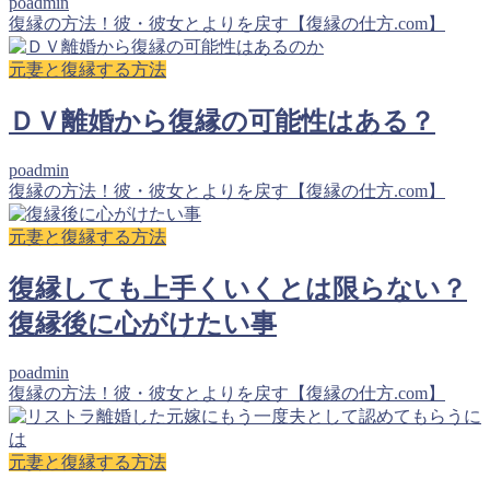
poadmin
復縁の方法！彼・彼女とよりを戻す【復縁の仕方.com】
元妻と復縁する方法
ＤＶ離婚から復縁の可能性はある？
poadmin
復縁の方法！彼・彼女とよりを戻す【復縁の仕方.com】
元妻と復縁する方法
復縁しても上手くいくとは限らない？
復縁後に心がけたい事
poadmin
復縁の方法！彼・彼女とよりを戻す【復縁の仕方.com】
元妻と復縁する方法