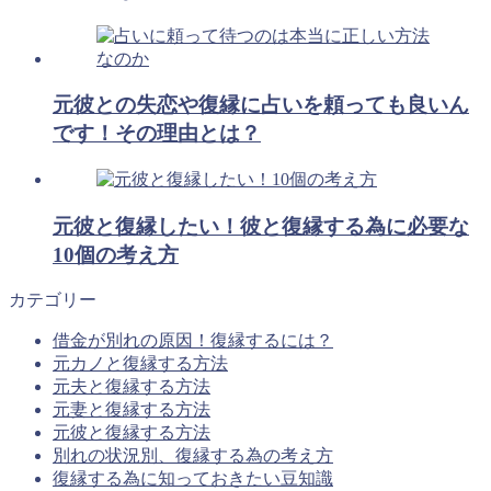
元彼との失恋や復縁に占いを頼っても良いん
です！その理由とは？
元彼と復縁したい！彼と復縁する為に必要な
10個の考え方
カテゴリー
借金が別れの原因！復縁するには？
元カノと復縁する方法
元夫と復縁する方法
元妻と復縁する方法
元彼と復縁する方法
別れの状況別、復縁する為の考え方
復縁する為に知っておきたい豆知識