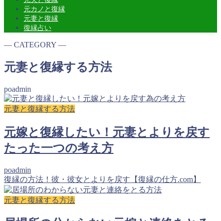
元カノと復縁
元妻と復縁
復縁占い
― CATEGORY ―
元妻と復縁する方法
poadmin
元妻と復縁する方法
元嫁と復縁したい！元妻とよりを戻す
たった一つの考え方
poadmin
復縁の方法！彼・彼女とよりを戻す【復縁の仕方.com】
元妻と復縁する方法