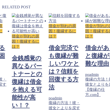
RELATED POST
原
借金が別れの原
借金が別れの
に
因！復縁するに
因！復縁する
借金が別れの原
は？
は？
因！復縁するに
は？
る
借金完済で
借金があ
困
も復縁が難
と復縁が
金銭感覚の
しいワケと
難な理由
異なるパー
は？信頼を
トナーとの
poadmin
回復する方
彼・
復縁の方法！
復縁は借金
戻す
彼女とよりを
法
を抱える可
【復縁の仕
方.com】
能性が高
poadmin
復縁の方法！彼・
い！？
彼女とよりを戻す