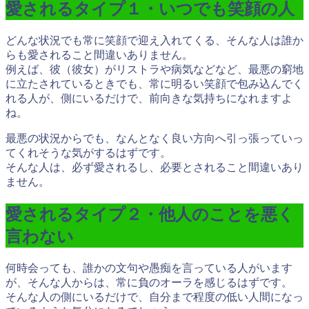
愛されるタイプ１・いつでも笑顔の人
どんな状況でも常に笑顔で迎え入れてくる、そんな人は誰か
らも愛されること間違いありません。
例えば、彼（彼女）がリストラや病気などなど、最悪の窮地
に立たされているときでも、常に明るい笑顔で包み込んでく
れる人が、側にいるだけで、前向きな気持ちになれますよ
ね。
最悪の状況からでも、なんとなく良い方向へ引っ張っていっ
てくれそうな気がするはずです。
そんな人は、
必ず愛されるし、必要とされる
こと間違いあり
ません。
愛されるタイプ２・他人のことを悪く
言わない
何時会っても、誰かの文句や愚痴を言っている人がいます
が、そんな人からは、常に負のオーラを感じるはずです。
そんな人の側にいるだけで、自分まで程度の低い人間になっ