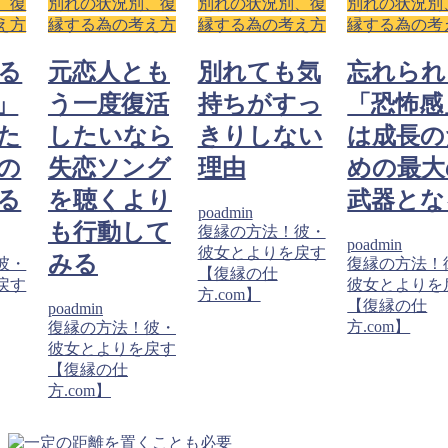
、復
別れの状況別、復
別れの状況別、復
別れの状況別
え方
縁する為の考え方
縁する為の考え方
縁する為の考
る
元恋人とも
別れても気
忘れられ
」
う一度復活
持ちがすっ
「恐怖感
た
したいなら
きりしない
は成長の
の
失恋ソング
理由
めの最大
る
を聴くより
武器とな
poadmin
も行動して
復縁の方法！彼・
poadmin
彼女とよりを戻す
みる
彼・
復縁の方法！
【復縁の仕
戻す
彼女とよりを
方.com】
【復縁の仕
poadmin
方.com】
復縁の方法！彼・
彼女とよりを戻す
【復縁の仕
方.com】