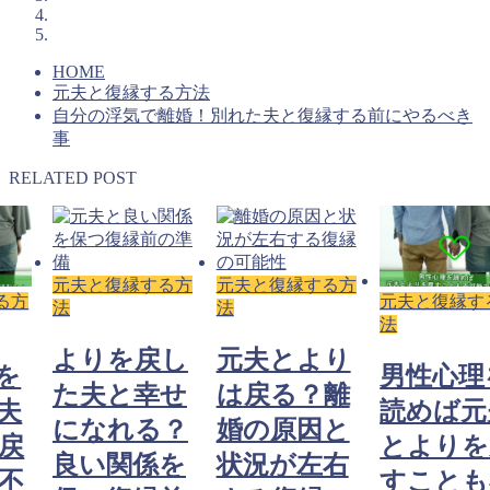
HOME
元夫と復縁する方法
自分の浮気で離婚！別れた夫と復縁する前にやるべき
事
RELATED POST
元夫と復縁する方
元夫と復縁する方
る方
元夫と復縁す
法
法
法
よりを戻し
元夫とより
を
男性心理
た夫と幸せ
は戻る？離
夫
読めば元
になれる？
婚の原因と
戻
とよりを
良い関係を
状況が左右
不
すことも