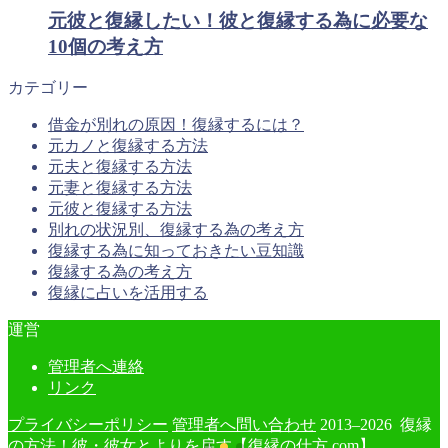
元彼と復縁したい！彼と復縁する為に必要な
10個の考え方
カテゴリー
借金が別れの原因！復縁するには？
元カノと復縁する方法
元夫と復縁する方法
元妻と復縁する方法
元彼と復縁する方法
別れの状況別、復縁する為の考え方
復縁する為に知っておきたい豆知識
復縁する為の考え方
復縁に占いを活用する
運営
管理者へ連絡
リンク
プライバシーポリシー
管理者へ問い合わせ
2013–2026 復縁
の方法！彼・彼女とよりを戻す【復縁の仕方.com】