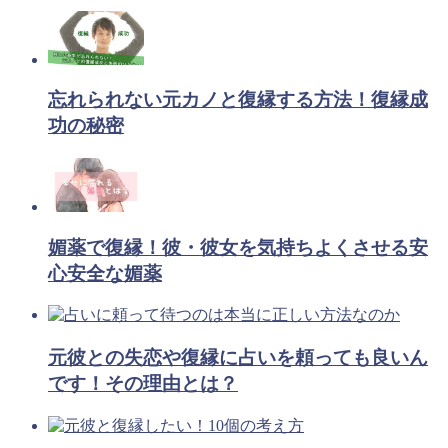
忘れられない元カノと復縁する方法！復縁成
功の秘密
媚薬で復縁！彼・彼女を気持ちよくさせる安
心安全な媚薬
元彼との失恋や復縁に占いを頼っても良いん
です！その理由とは？