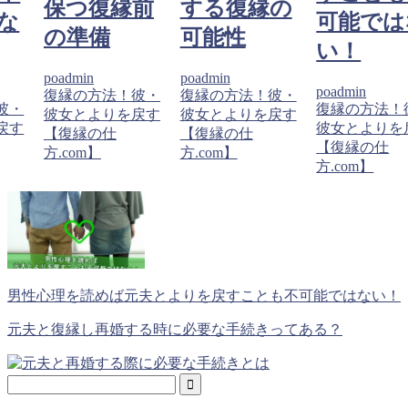
保つ復縁前
する復縁の
な
可能では
の準備
可能性
い！
poadmin
poadmin
poadmin
復縁の方法！彼・
復縁の方法！彼・
彼・
復縁の方法！
彼女とよりを戻す
彼女とよりを戻す
戻す
彼女とよりを
【復縁の仕
【復縁の仕
【復縁の仕
方.com】
方.com】
方.com】
男性心理を読めば元夫とよりを戻すことも不可能ではない！
元夫と復縁し再婚する時に必要な手続きってある？