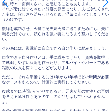
妻に時々「面倒くさい」と感じる
こともあります。
それが妻に対する冷たい態度の原因になり、夫に冷たくされ
た妻は、寂しさを紛らわせるため、浮気に走ってしまうとい
うわけです。
復縁を成功させ、今度こそ夫婦円満に過ごすためにも、
夫に
頼るだけでなく、頼られる強い妻になる
よう努力してくださ
い。
その為には、復縁前に自立できる自分作りに励みましょう。
自立できる自分作りとは、手に職をつけたり、資格を取得し
て就職しやすい状況を作ったり、アルバイトやパートである
程度の収入を稼ぐことなどがあります。
ただし、それを準備するには1年から1年半ほどの時間が必要
なケースもあるので、計画的に実行してください。
復縁までに時間がかかりすぎると、元夫が別の女性との再婚
を考える危険性もあるので、のんびりはしていられません
よ。
自分の浮気が原因で離婚した女性が、別れた夫とよりを戻す