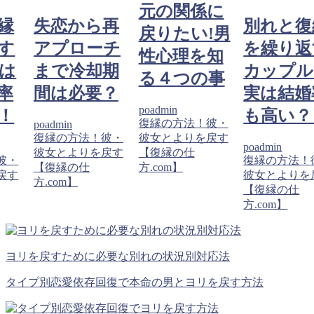
元の関係に
縁
失恋から再
別れと復
戻りたい!男
す
アプローチ
を繰り返
性心理を知
は
まで冷却期
カップル
る４つの事
率
間は必要？
実は結婚
poadmin
！
も高い？
復縁の方法！彼・
poadmin
復縁の方法！彼・
彼女とよりを戻す
poadmin
彼女とよりを戻す
【復縁の仕
彼・
復縁の方法！
【復縁の仕
方.com】
戻す
彼女とよりを
方.com】
【復縁の仕
方.com】
ヨリを戻すために必要な別れの状況別対応法
タイプ別恋愛依存回復で本命の男とヨリを戻す方法