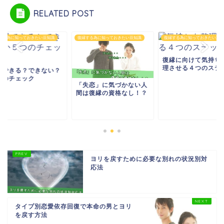
RELATED POST
する為に知っておきたい豆知識
復縁する為に知っておきたい豆知識
復縁する為に知っておきたい豆知
復縁に向けて気持ち
理させる４つのステ
縁できる？できない？
つのチェック
「失恋」に気づかない人
間は復縁の資格なし！？
ヨリを戻すために必要な別れの状況別対
応法
タイプ別恋愛依存回復で本命の男とヨリ
を戻す方法