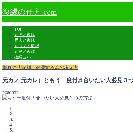
復縁の仕方.com
TOP
元彼と復縁
元夫と復縁
元カノと復縁
元妻と復縁
復縁占い
別れの状況別、復縁する為の考え方
元カノ(元カレ）ともう一度付き合いたい人必見３
poadmin