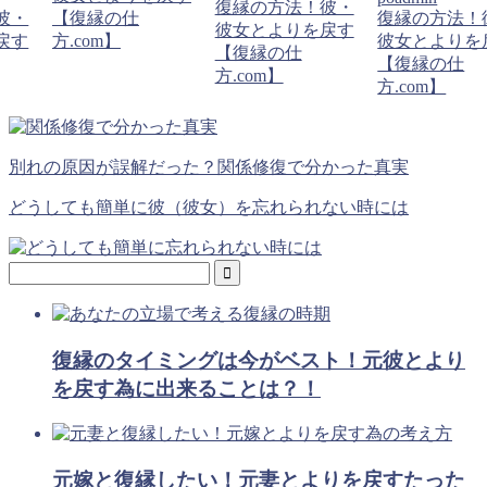
復縁の方法！彼・
彼・
【復縁の仕
復縁の方法！
彼女とよりを戻す
戻す
方.com】
彼女とよりを
【復縁の仕
【復縁の仕
方.com】
方.com】
別れの原因が誤解だった？関係修復で分かった真実
どうしても簡単に彼（彼女）を忘れられない時には
復縁のタイミングは今がベスト！元彼とより
を戻す為に出来ることは？！
元嫁と復縁したい！元妻とよりを戻すたった