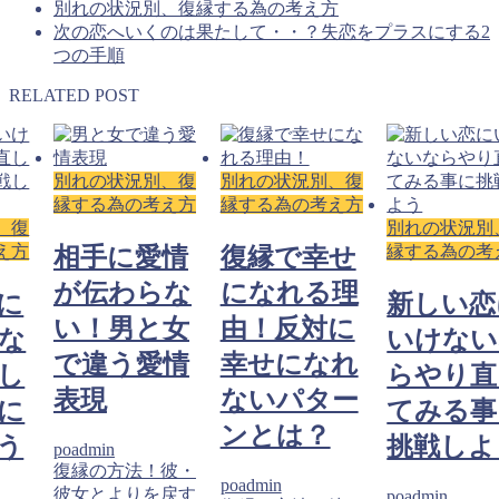
別れの状況別、復縁する為の考え方
次の恋へいくのは果たして・・？失恋をプラスにする2
つの手順
RELATED POST
別れの状況別、復
別れの状況別、復
縁する為の考え方
縁する為の考え方
、復
別れの状況別
え方
縁する為の考
相手に愛情
復縁で幸せ
が伝わらな
になれる理
に
新しい恋
い！男と女
由！反対に
な
いけない
で違う愛情
幸せになれ
し
らやり直
表現
ないパター
に
てみる事
ンとは？
う
挑戦しよ
poadmin
復縁の方法！彼・
poadmin
彼女とよりを戻す
poadmin