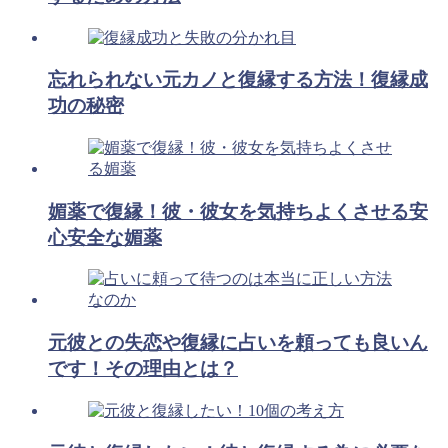
忘れられない元カノと復縁する方法！復縁成
功の秘密
媚薬で復縁！彼・彼女を気持ちよくさせる安
心安全な媚薬
元彼との失恋や復縁に占いを頼っても良いん
です！その理由とは？