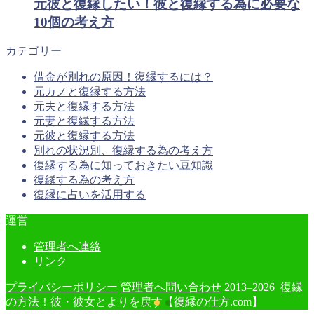
元彼と復縁したい！彼と復縁する為に必要な
10個の考え方
カテゴリー
借金が別れの原因！復縁するには？
元カノと復縁する方法
元夫と復縁する方法
元妻と復縁する方法
元彼と復縁する方法
別れの状況別、復縁する為の考え方
復縁する為に知っておきたい豆知識
復縁する為の考え方
復縁に占いを活用する
運営
管理者へ連絡
リンク
プライバシーポリシー
管理者へ問い合わせ
2013–2026 復縁
の方法！彼・彼女とよりを戻す【復縁の仕方.com】