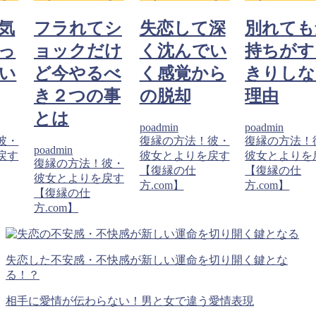
気
フラれてシ
失恋して深
別れても
っ
ョックだけ
く沈んでい
持ちがす
い
ど今やるべ
く感覚から
きりしな
き２つの事
の脱却
理由
とは
poadmin
poadmin
彼・
復縁の方法！彼・
復縁の方法！
poadmin
戻す
彼女とよりを戻す
彼女とよりを
復縁の方法！彼・
【復縁の仕
【復縁の仕
彼女とよりを戻す
方.com】
方.com】
【復縁の仕
方.com】
失恋した不安感・不快感が新しい運命を切り開く鍵とな
る！？
相手に愛情が伝わらない！男と女で違う愛情表現