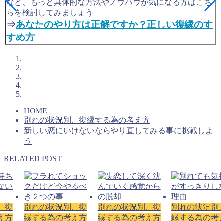
など、もっと具体的な方法やノウハウが気になる方はこち
らを検討してみましょう
⇒
あなたのやり方は正解ですか？正しい復縁のす
すめ方
HOME
別れの状況別、復縁する為の考え方
新しい恋にいけないならやり直してみる事に挑戦しよ
う
RELATED POST
、復
別れの状況別、復
別れの状況別、復
別れの状況別
え方
縁する為の考え方
縁する為の考え方
縁する為の考