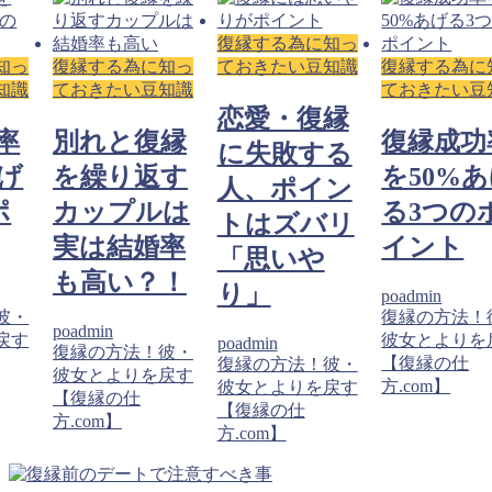
復縁する為に知っ
知っ
復縁する為に知っ
ておきたい豆知識
復縁する為に
知識
ておきたい豆知識
ておきたい豆
恋愛・復縁
率
別れと復縁
復縁成功
に失敗する
あげ
を繰り返す
を50%
人、ポイン
ポ
カップルは
る3つの
トはズバリ
実は結婚率
イント
「思いや
も高い？！
り」
poadmin
彼・
復縁の方法！
poadmin
戻す
彼女とよりを
poadmin
復縁の方法！彼・
【復縁の仕
復縁の方法！彼・
彼女とよりを戻す
方.com】
彼女とよりを戻す
【復縁の仕
【復縁の仕
方.com】
方.com】